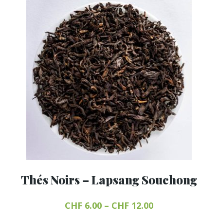
choisies
sur
la
page
du
produit
Thés Noirs – Lapsang Souchong
CHF
6.00
–
CHF
12.00