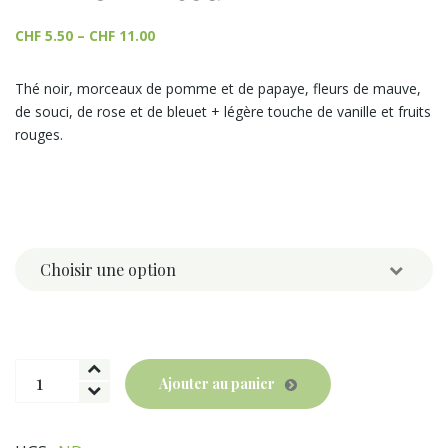
CHF
5.50
–
CHF
11.00
Thé noir, morceaux de pomme et de papaye, fleurs de mauve,
de souci, de rose et de bleuet + légère touche de vanille et fruits
rouges.
Poids
quantité
Ajouter au panier
de
Thés
Noirs