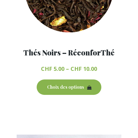
Thés Noirs – RéconforThé
CHF
5.00
–
CHF
10.00
Ce
produit
Choix des options
a
plusieurs
variations.
Les
options
peuvent
être