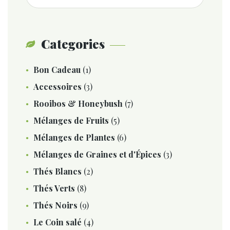
pour :
la
page
du
Categories
produit
Bon Cadeau
(1)
Accessoires
(3)
Rooibos & Honeybush
(7)
Mélanges de Fruits
(5)
Mélanges de Plantes
(6)
Mélanges de Graines et d'Épices
(3)
Thés Blancs
(2)
Thés Verts
(8)
Thés Noirs
(9)
Le Coin salé
(4)