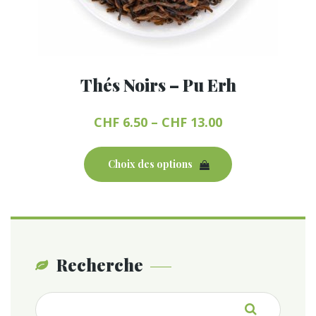
Thés Noirs – Pu Erh
CHF
6.50
–
CHF
13.00
Ce
produit
Choix des options
a
plusieurs
variations.
Les
options
peuvent
Recherche
être
choisies
Recherche
sur