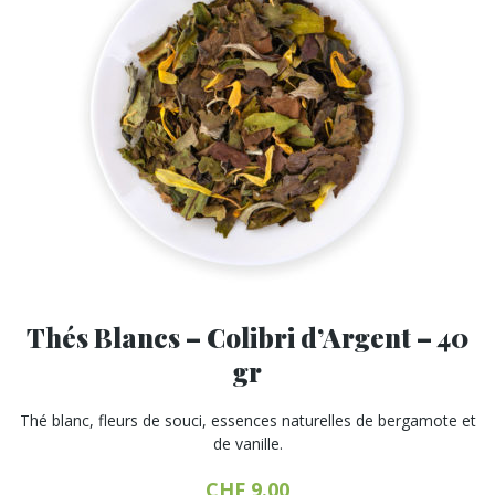
page
du
produit
Thés Blancs – Colibri d’Argent – 40
gr
Thé blanc, fleurs de souci, essences naturelles de bergamote et
de vanille.
CHF
9.00