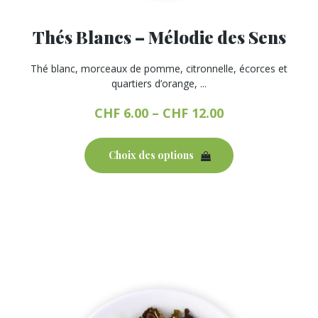
Thés Blancs – Mélodie des Sens
Thé blanc, morceaux de pomme, citronnelle, écorces et
quartiers d’orange, ...
CHF
6.00
–
CHF
12.00
Ce
produit
Choix des options
a
plusieurs
variations.
Les
options
peuvent
être
choisies
sur
la