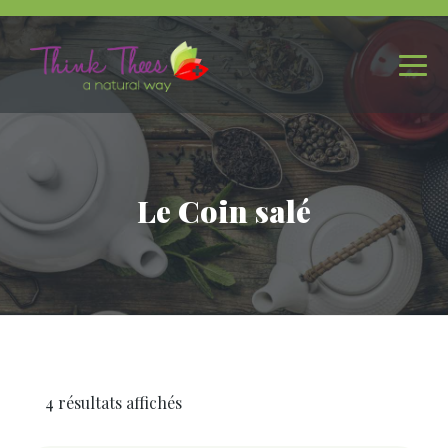
Le Coin salé
4 résultats affichés
Trié
par