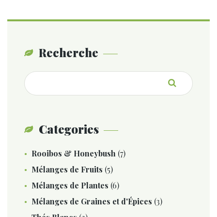
du
produit
Recherche
Recherche
pour :
Categories
Rooibos & Honeybush
(7)
Mélanges de Fruits
(5)
Mélanges de Plantes
(6)
Mélanges de Graines et d'Épices
(3)