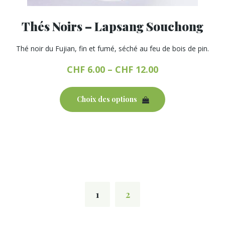
Thés Noirs – Lapsang Souchong
Thé noir du Fujian, fin et fumé, séché au feu de bois de pin.
CHF
6.00
–
CHF
12.00
Ce
produit
Choix des options
a
plusieurs
variations.
Les
options
peuvent
être
choisies
1
2
sur
la
page