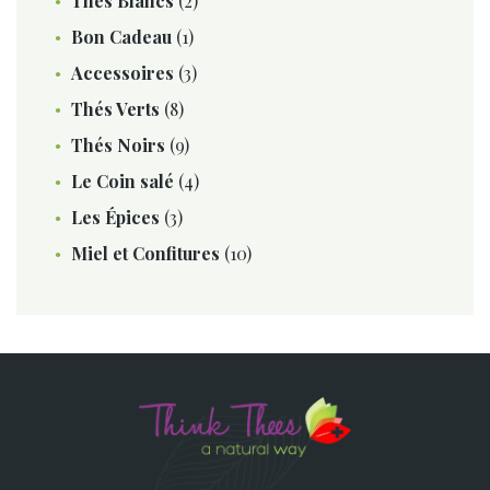
Thés Blancs
(2)
Bon Cadeau
(1)
Accessoires
(3)
Thés Verts
(8)
Thés Noirs
(9)
Le Coin salé
(4)
Les Épices
(3)
Miel et Confitures
(10)