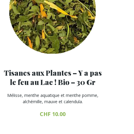
choisies
sur
la
page
du
produit
Tisanes aux Plantes – Y a pas
le feu au Lac ! Bio – 30 Gr
Mélisse, menthe aquatique et menthe pomme,
alchémille, mauve et calendula.
CHF
10.00
Ce
produit