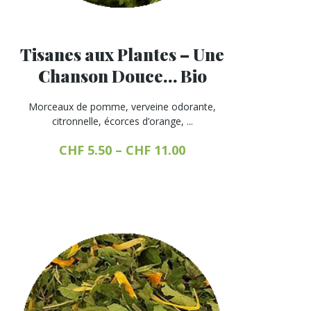
Tisanes aux Plantes – Une
Chanson Douce… Bio
Morceaux de pomme, verveine odorante,
citronnelle, écorces d’orange, ...
CHF
5.50
–
CHF
11.00
Ce
produit
a
plusieurs
variations.
Les
options
peuvent
être