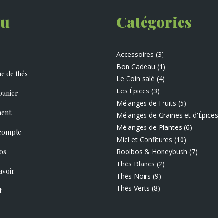
produit
u
Catégories
Accessoires
(3)
Bon Cadeau
(1)
e de thés
Le Coin salé
(4)
Les Épices
(3)
panier
Mélanges de Fruits
(5)
ment
Mélanges de Graines et d'Épices
Mélanges de Plantes
(6)
compte
Miel et Confitures
(10)
os
Rooibos & Honeybush
(7)
Thés Blancs
(2)
avoir
Thés Noirs
(9)
Thés Verts
(8)
t