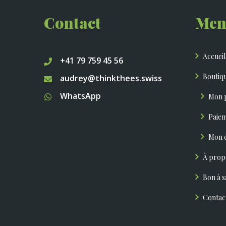
Contact
Men
Accueil
+41 79 759 45 56
Boutiqu
audrey@thinkthees.swiss
WhatsApp
Mon 
Paie
Mon 
À prop
Bon à s
Contac